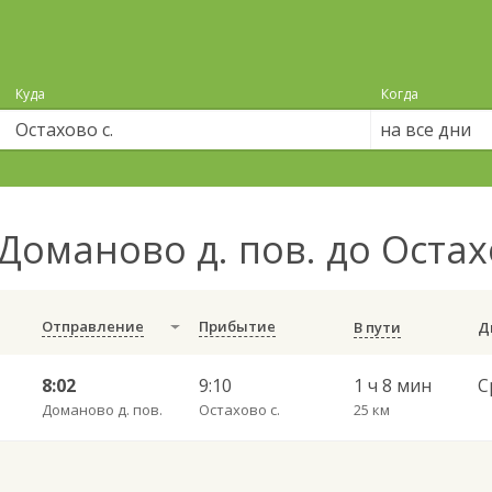
Куда
Когда
на все дни
Доманово д. пов. до Остах
Отправление
Прибытие
В пути
8:02
9:10
1 ч 8 мин
Доманово д. пов.
Остахово с.
25 км