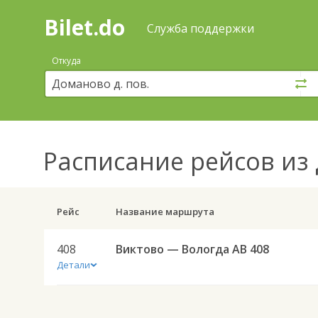
Bilet.do
—
Bilet.do
Поиск
Служба поддержки
и
покупка
Откуда
билетов
на
автобус
онлайн
Расписание рейсов
из 
Рейс
Название маршрута
408
Виктово — Вологда АВ 408
Детали