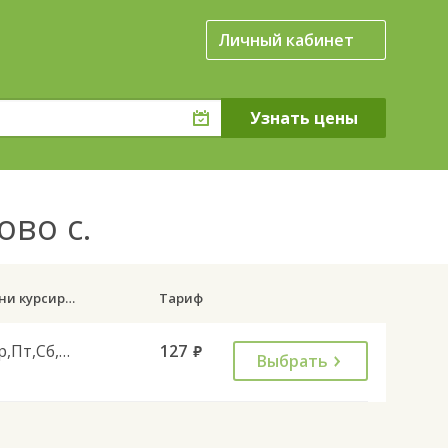
Личный кабинет
ово с.
Дни курсирования
Тариф
Ср,Пт,Сб,Вс
127
руб.
Выбрать