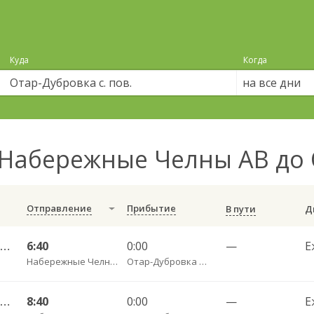
Куда
Когда
на все дни
Набережные Челны АВ до О
Отправление
Прибытие
В пути
Набережные Челны АВ — Казань АВ Восточный 535
6:40
0:00
—
Е
Набережные Челны АВ
Отар-Дубровка с. пов.
Набережные Челны АВ — Казань АВ Восточный 535
8:40
0:00
—
Е