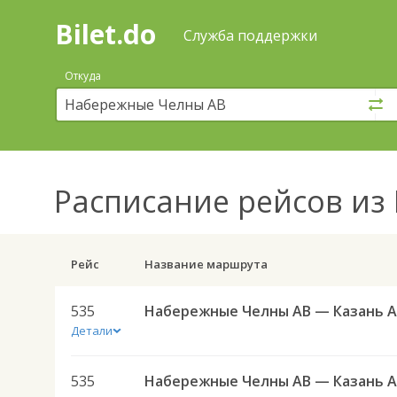
Bilet.do
—
Bilet.do
Поиск
Служба поддержки
и
покупка
Откуда
билетов
на
автобус
онлайн
Расписание рейсов
из 
Рейс
Название маршрута
535
Детали
535