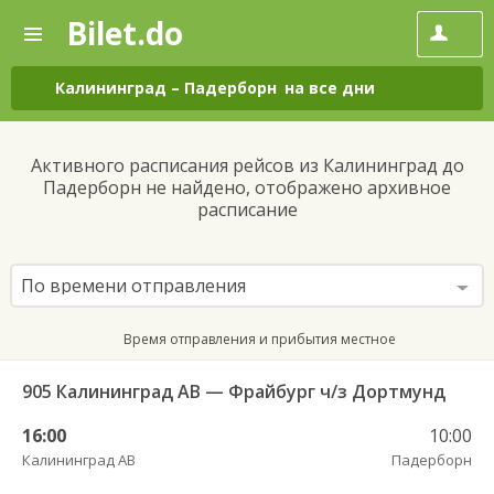
Bilet.do
—
Bilet.do
Поиск
и
покупка
Калининград
–
Падерборн
на все дни
билетов
на
автобус
Активного расписания рейсов из Калининград до
онлайн
Падерборн не найдено, отображено архивное
расписание
По времени отправления
Время отправления и прибытия местное
905 Калининград АВ — Фрайбург ч/з Дортмунд
16:00
10:00
Калининград АВ
Падерборн