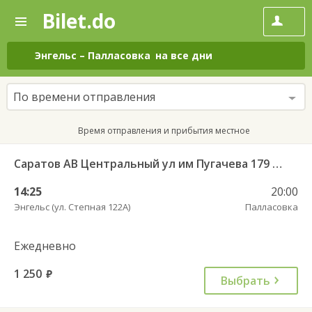
Bilet.do
—
Bilet.do
Поиск
и
покупка
Энгельс
–
Палласовка
на все дни
билетов
на
автобус
По времени отправления
онлайн
Время отправления и прибытия местное
Саратов АВ Центральный ул им Пугачева 179 А — Палласовка
14:25
20:00
Энгельс (ул. Степная 122А)
Палласовка
Ежедневно
1 250
руб.
Выбрать