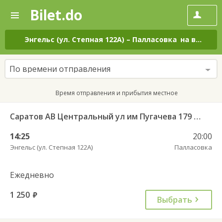
Bilet.do
—
Bilet.do
Поиск
и
покупка
Энгельс (ул. Степная 122А)
–
Палласовка
на все дни
билетов
на
автобус
По времени отправления
онлайн
Время отправления и прибытия местное
Саратов АВ Центральный ул им Пугачева 179 А — Палласовка
14:25
20:00
Энгельс (ул. Степная 122А)
Палласовка
Ежедневно
1 250
руб.
Выбрать