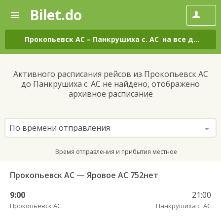
Bilet.do
—
Bilet.do
Поиск
и
покупка
Прокопьевск АС
–
Панкрушиха с. АС
на все дни
билетов
на
автобус
Активного расписания рейсов из Прокопьевск АС
онлайн
до Панкрушиха с. АС не найдено, отображено
архивное расписание
По времени отправления
Время отправления и прибытия местное
Прокопьевск АС — Яровое АС 752нет
9:00
21:00
Прокопьевск АС
Панкрушиха с. АС