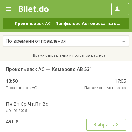
Bilet.do
—
Bilet.do
Поиск
и
покупка
Прокопьевск АС
–
Панфилово Автокасса
на все дни
билетов
на
автобус
По времени отправления
онлайн
Время отправления и прибытия местное
Прокопьевск АС — Кемерово АВ 531
13:50
17:05
Прокопьевск АС
Панфилово Автокасса
Пн,Вт,Ср,Чт,Пт,Вс
с 04.01.2026
451
руб.
Выбрать