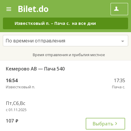
Bilet.do
—
Bilet.do
Поиск
и
покупка
Известковый п.
–
Пача с.
на все дни
билетов
на
автобус
По времени отправления
онлайн
Время отправления и прибытия местное
Кемерово АВ — Пача 540
16:54
17:35
Известковый п.
Пача с.
Пт,Сб,Вс
с 01.11.2025
107
руб.
Выбрать