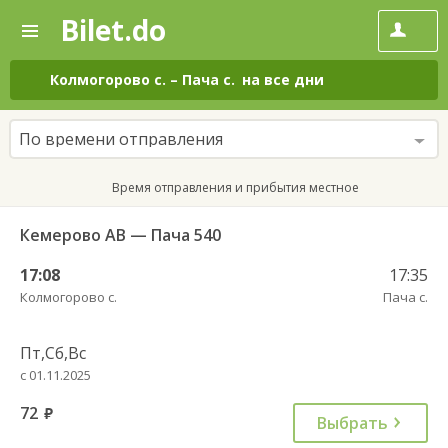
Bilet.do
—
Bilet.do
Поиск
и
покупка
Колмогорово с.
–
Пача с.
на все дни
билетов
на
автобус
По времени отправления
онлайн
Время отправления и прибытия местное
Кемерово АВ — Пача 540
17:08
17:35
Колмогорово с.
Пача с.
Пт,Сб,Вс
с 01.11.2025
72
руб.
Выбрать