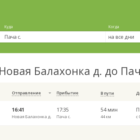
Куда
Когда
на все дни
Новая Балахонка д. до Пач
Отправление
Прибытие
В пути
16:41
17:35
54 мин
П
Новая Балахонка д.
Пача с.
44 км
с 