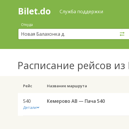
Bilet.do
—
Bilet.do
Поиск
Служба поддержки
и
покупка
Откуда
билетов
на
автобус
онлайн
Расписание рейсов
из 
Рейс
Название маршрута
540
Кемерово АВ — Пача 540
Детали