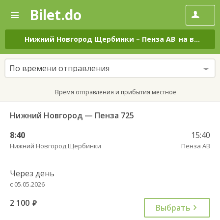
Bilet.do
—
Bilet.do
Поиск
и
покупка
Нижний Новгород Щербинки
–
Пенза АВ
на все дни
билетов
на
автобус
По времени отправления
онлайн
Время отправления и прибытия местное
Нижний Новгород — Пенза 725
8:40
15:40
Нижний Новгород Щербинки
Пенза АВ
Через день
с 05.05.2026
2 100
руб.
Выбрать