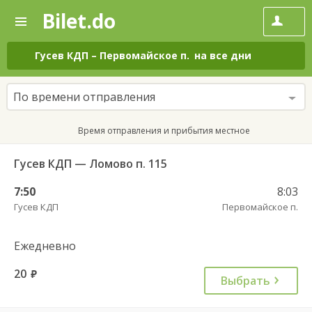
Bilet.do
—
Bilet.do
Поиск
и
покупка
Гусев КДП
–
Первомайское п.
на все дни
билетов
на
автобус
По времени отправления
онлайн
Время отправления и прибытия местное
Гусев КДП — Ломово п. 115
7:50
8:03
Гусев КДП
Первомайское п.
Ежедневно
20
руб.
Выбрать