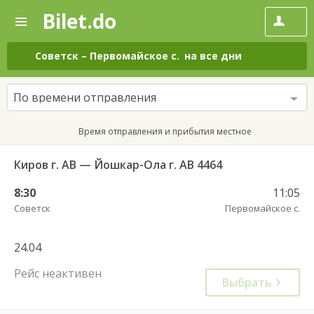
Bilet.do
—
Bilet.do
Поиск
и
покупка
Советск
–
Первомайское с.
на все дни
билетов
на
автобус
По времени отправления
онлайн
Время отправления и прибытия местное
Киров г. АВ — Йошкар-Ола г. АВ 4464
8:30
11:05
Советск
Первомайское с.
24.04
Рейс неактивен
Выбрать