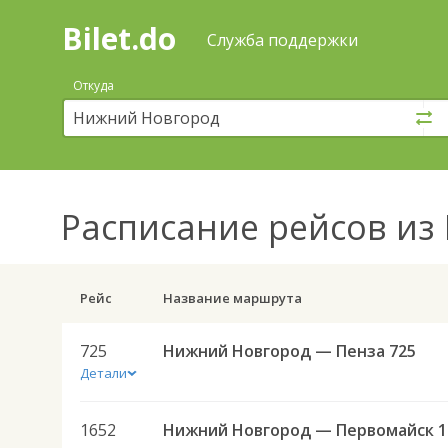
Bilet.do
—
Bilet.do
Поиск
Служба поддержки
и
покупка
Откуда
билетов
на
автобус
онлайн
Расписание рейсов
из 
Рейс
Название маршрута
725
Нижний Новгород — Пенза 725
Детали
1652
Ниж