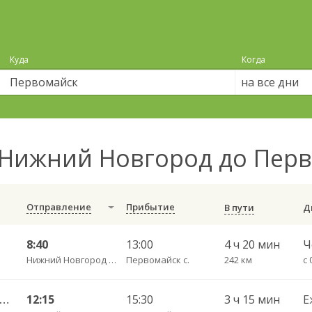
Куда
Когда
на все дни
Нижний Новгород до Пер
Отправление
Прибытие
В пути
8:40
13:00
4 ч 20 мин
Нижний Новгород Щербинки
Первомайск с.
242 км
с 
ний Новгород — Первомайск 1652
12:15
15:30
3 ч 15 мин
Е