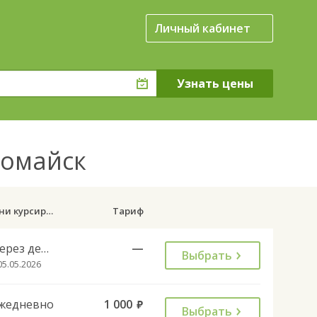
Личный кабинет
вомайск
Дни курсирования
Тариф
Через день
—
Выбрать
05.05.2026
жедневно
1 000
руб.
Выбрать