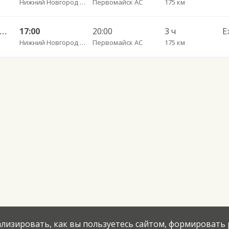
Нижний Новгород Щербинки
Первомайск АС
175 км
ний Новгород — Первомайск 1652
17:00
20:00
3 ч
Е
Нижний Новгород Щербинки
Первомайск АС
175 км
нализировать, как вы пользуетесь сайтом, формировать