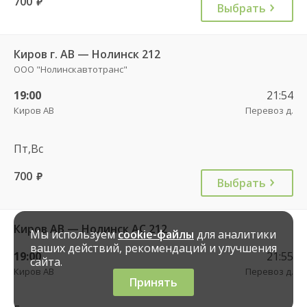
700
руб.
Выбрать
Киров г. АВ — Нолинск 212
ООО "Нолинскавтотранс"
19:00
21:54
Киров АВ
Перевоз д.
Пт,Вс
700
руб.
Выбрать
Киров АВ — Нолинск АС 212
Мы используем
cookie-файлы
для аналитики
ваших действий, рекомендаций и улучшения
19:00
21:55
сайта.
Киров АВ
Перевоз д.
Принять