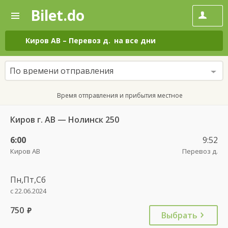
Bilet.do
—
Bilet.do
Поиск
и
покупка
Киров АВ
–
Перевоз д.
на все дни
билетов
на
автобус
По времени отправления
онлайн
Время отправления и прибытия местное
Киров г. АВ — Нолинск 250
6:00
9:52
Киров АВ
Перевоз д.
Пн,Пт,Сб
с 22.06.2024
750
руб.
Выбрать