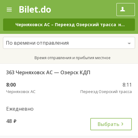
Bilet.do
—
Bilet.do
Поиск
и
покупка
Черняховск АС
–
Переезд Озерский трасса
на все дни
билетов
на
автобус
По времени отправления
онлайн
Время отправления и прибытия местное
363 Черняховск АС — Озерск КДП
8:00
8:11
Черняховск АС
Переезд Озерский трасса
Ежедневно
48
руб.
Выбрать