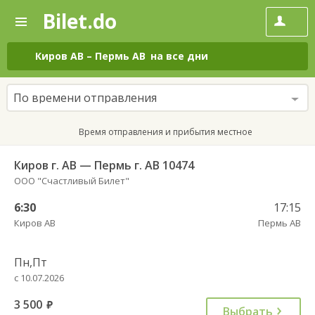
Bilet.do
—
Bilet.do
Поиск
и
покупка
Киров АВ
–
Пермь АВ
на все дни
билетов
на
автобус
По времени отправления
онлайн
Время отправления и прибытия местное
Киров г. АВ — Пермь г. АВ 10474
ООО "Счастливый Билет"
6:30
17:15
Киров АВ
Пермь АВ
Пн,Пт
с 10.07.2026
3 500
руб.
Выбрать