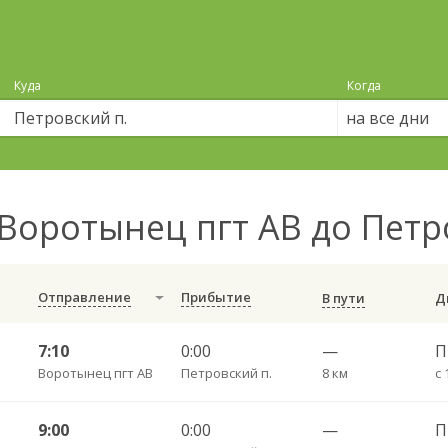
Куда
Когда
на все дни
Воротынец пгт АВ до Петр
Отправление
Прибытие
В пути
7:10
0:00
—
Воротынец пгт АВ
Петровский п.
8 км
с 
9:00
0:00
—