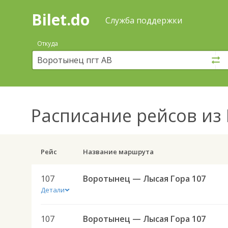
Bilet.do
—
Bilet.do
Поиск
Служба поддержки
и
покупка
Откуда
билетов
на
автобус
онлайн
Расписание рейсов
из 
Рейс
Название маршрута
107
Воротынец — Лысая Гора 107
Детали
107
Воротынец — Лысая Гора 107