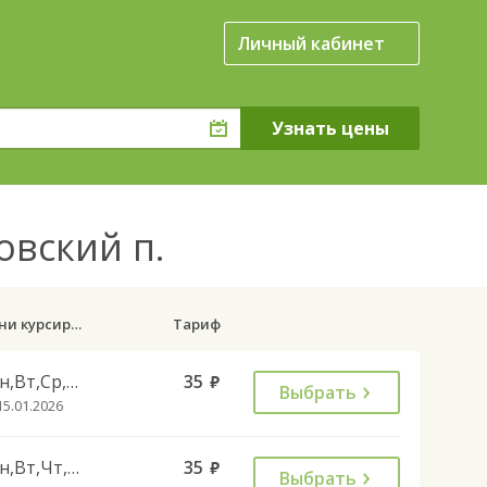
Личный кабинет
овский п.
Дни курсирования
Тариф
Пн,Вт,Ср,Чт,Пт,Вс
35
руб.
Выбрать
15.01.2026
Пн,Вт,Чт,Пт,Вс
35
руб.
Выбрать