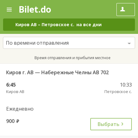
Bilet.do
—
Bilet.do
Поиск
и
покупка
Киров АВ
–
Петровское с.
на все дни
билетов
на
автобус
По времени отправления
онлайн
Время отправления и прибытия местное
Киров г. АВ — Набережные Челны АВ 702
6:45
10:33
Киров АВ
Петровское с.
Ежедневно
900
руб.
Выбрать