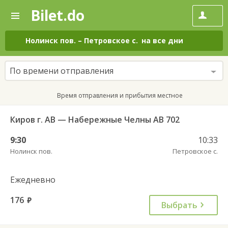
Bilet.do
—
Bilet.do
Поиск
и
покупка
Нолинск пов.
–
Петровское с.
на все дни
билетов
на
автобус
По времени отправления
онлайн
Время отправления и прибытия местное
Киров г. АВ — Набережные Челны АВ 702
9:30
10:33
Нолинск пов.
Петровское с.
Ежедневно
176
руб.
Выбрать