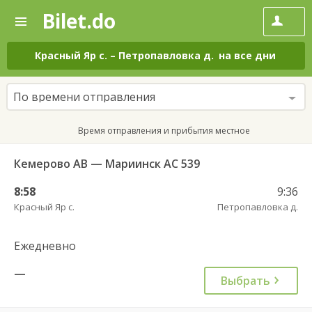
Bilet.do
—
Bilet.do
Поиск
и
покупка
Красный Яр с.
–
Петропавловка д.
на все дни
билетов
на
автобус
По времени отправления
онлайн
Время отправления и прибытия местное
Кемерово АВ — Мариинск АС 539
8:58
9:36
Красный Яр с.
Петропавловка д.
Ежедневно
—
Выбрать