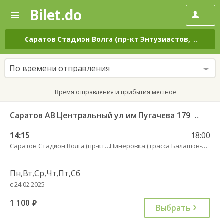
Bilet.do
—
Bilet.do
Поиск
и
покупка
Саратов Стадион Волга (пр-кт Энтузиастов, 18 А)
–
билетов
на
автобус
По времени отправления
онлайн
Время отправления и прибытия местное
Саратов АВ Центральный ул им Пугачева 179 А — Романовка рп (ул Советская 116)
14:15
18:00
Саратов Стадион Волга (пр-кт Энтузиастов, 18 А)
Пинеровка (трасса Балашов-Романовка)
Пн,Вт,Ср,Чт,Пт,Сб
с 24.02.2025
1 100
руб.
Выбрать