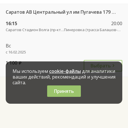
Саратов АВ Центральный ул им Пугачева 179 А — Романовка рп (ул Советская 116)
16:15
20:00
Саратов Стадион Волга (пр-кт Энтузиастов, 18 А)
Пинеровка (трасса Балашов-Романовка)
Вс
с 16.02.2025
1 100
руб.
Выбрать
Мы используем
cookie-файлы
для аналитики
ваших действий, рекомендаций и улучшения
сайта.
Принять