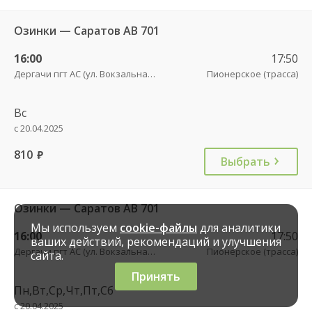
Озинки — Саратов АВ 701
16:00
17:50
Дергачи пгт АС (ул. Вокзальная, 5А)
Пионерское (трасса)
Вс
с 20.04.2025
810
руб.
Выбрать
Озинки — Саратов АВ 701
Мы используем
cookie-файлы
для аналитики
16:00
17:50
ваших действий, рекомендаций и улучшения
Дергачи пгт АС (ул. Вокзальная, 5А)
Пионерское (трасса)
сайта.
Принять
Пн,Вт,Ср,Чт,Пт,Сб
с 20.04.2025