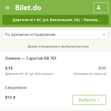
Bilet.do
—
Bilet.do
Поиск
и
покупка
Дергачи пгт АС (ул. Вокзальная, 5А)
–
Пионерское (трасса)
билетов
на
автобус
По времени отправления
онлайн
Время отправления и прибытия местное
Озинки — Саратов АВ 701
5:15
8:00
Дергачи пгт АС (ул. Вокзальная, 5А)
Пионерское (трасса)
Ежедневно
810
руб.
Выбрать