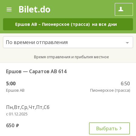
Bilet.do
—
Bilet.do
Поиск
и
покупка
Ершов АВ
–
Пионерское (трасса)
на все дни
билетов
на
автобус
По времени отправления
онлайн
Время отправления и прибытия местное
Ершов — Саратов АВ 614
5:00
6:50
Ершов АВ
Пионерское (трасса)
Пн,Вт,Ср,Чт,Пт,Сб
с 01.12.2025
650
руб.
Выбрать