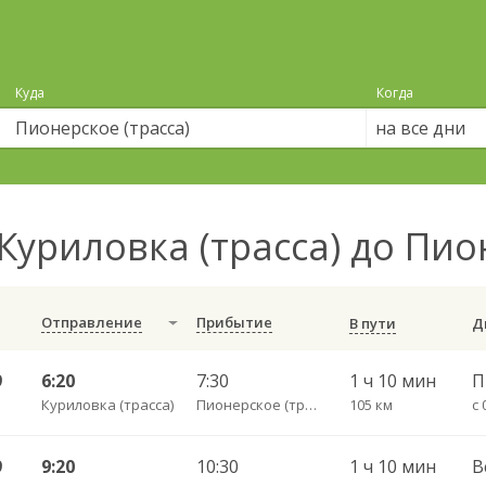
Куда
Когда
на все дни
Куриловка (трасса) до Пио
Отправление
Прибытие
В пути
9
6:20
7:30
1 ч 10 мин
Куриловка (трасса)
Пионерское (трасса)
105 км
с 
9
9:20
10:30
1 ч 10 мин
В