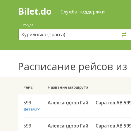
Bilet.do
—
Bilet.do
Поиск
Служба поддержки
и
покупка
Откуда
билетов
на
автобус
онлайн
Расписание рейсов
из 
Рейс
Название маршрута
599
Александров Гай — Саратов АВ 59
Детали
599
Александров Гай — Саратов АВ 59