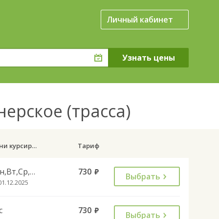
Личный кабинет
нерское (трасса)
Дни курсирования
Тариф
Пн,Вт,Ср,Чт,Пт,Сб
730
руб.
Выбрать
01.12.2025
с
730
руб.
Выбрать