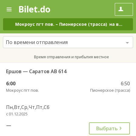
Bilet.do
—
Bilet.do
Поиск
и
покупка
Мокроус пгт пов.
–
Пионерское (трасса)
на все дни
билетов
на
автобус
По времени отправления
онлайн
Время отправления и прибытия местное
Ершов — Саратов АВ 614
6:00
6:50
Мокроус пгт пов.
Пионерское (трасса)
Пн,Вт,Ср,Чт,Пт,Сб
с 01.12.2025
—
Выбрать