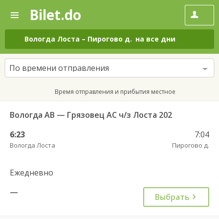
Bilet.do
—
Bilet.do
Поиск
и
покупка
Вологда Лоста
–
Пирогово д.
на все дни
билетов
на
автобус
По времени отправления
онлайн
Время отправления и прибытия местное
Вологда АВ — Грязовец АС ч/з Лоста 202
6:23
7:04
Вологда Лоста
Пирогово д.
Ежедневно
—
Выбрать