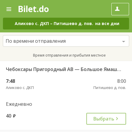
Bilet.do
—
Bilet.do
Поиск
и
покупка
Аликово с. ДКП
–
Питишево д. пов.
на все дни
билетов
на
автобус
По времени отправления
онлайн
Время отправления и прибытия местное
Чебоксары Пригородный АВ — Большое Ямашево с. ч/з Аликово с. ДКП 661
7:48
8:00
Аликово с. ДКП
Питишево д. пов.
Ежедневно
40
руб.
Выбрать