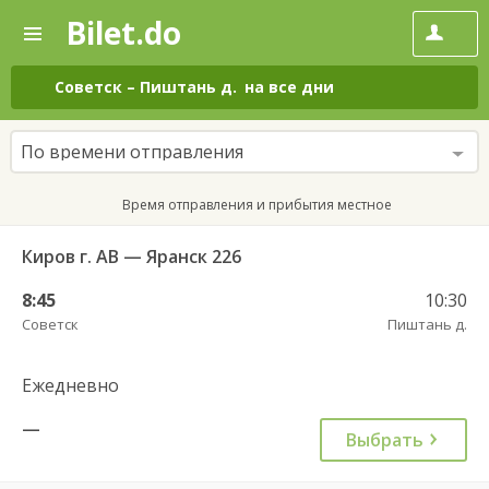
Bilet.do
—
Bilet.do
Поиск
и
покупка
Советск
–
Пиштань д.
на все дни
билетов
на
автобус
По времени отправления
онлайн
Время отправления и прибытия местное
Киров г. АВ — Яранск 226
8:45
10:30
Советск
Пиштань д.
Ежедневно
—
Выбрать