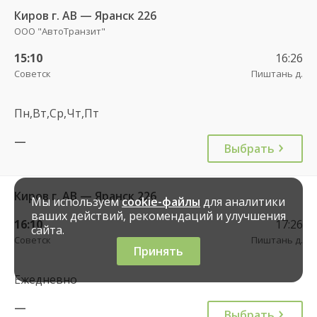
Киров г. АВ — Яранск 226
ООО "АвтоТранзит"
15:10
16:26
Советск
Пиштань д.
Пн,Вт,Ср,Чт,Пт
—
Выбрать
Киров г. АВ — Яранск 226
Мы используем
cookie-файлы
для аналитики
ваших действий, рекомендаций и улучшения
16:10
17:26
сайта.
Советск
Пиштань д.
Принять
Ежедневно
—
Выбрать