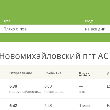
Куда
Когда
на все дни
Новомихайловский пгт АС 
Отправление
Прибытие
В пути
6:30
0:00
—
Е
Новомихайловский пгт АС
Пляхо с. пов.
3 км
6:42
6:43
1 мин
Е