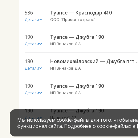
536
Туапсе — Краснодар 410
Детали
ООО "Примавтотранс"
190
Туапсе — Джубга 190
Детали
ИП Зинаков Д.А.
180
Новомихайловский —
Детали
ИП Зинаков Д.А.
190
Туапсе — Джубга 190
Детали
ИП Зинаков Д.А.
190
Туапсе — Джубга 190
Детали
Цапин А.С.ИП
Мы используем cookie-файлы для того, чтобы а
функционал сайта. Подробнее о cookie-файлах в