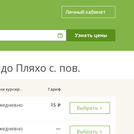
Личный кабинет
до Пляхо с. пов.
Дни курсирования
Тариф
жедневно
15
руб.
Выбрать
жедневно
—
Выбрать