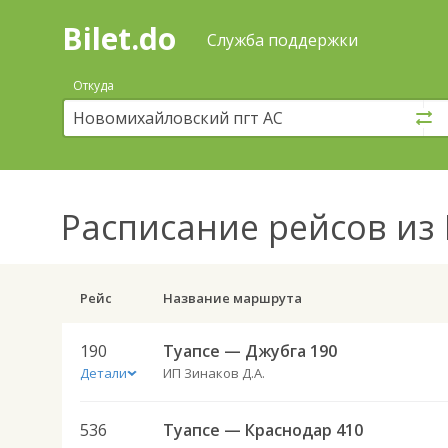
Bilet.do
—
Bilet.do
Поиск
Служба поддержки
и
покупка
Откуда
билетов
на
автобус
онлайн
Расписание рейсов
из 
Рейс
Название маршрута
190
Туапсе — Джубга 190
Детали
ИП Зинаков Д.А.
536
Туапсе — Краснодар 410