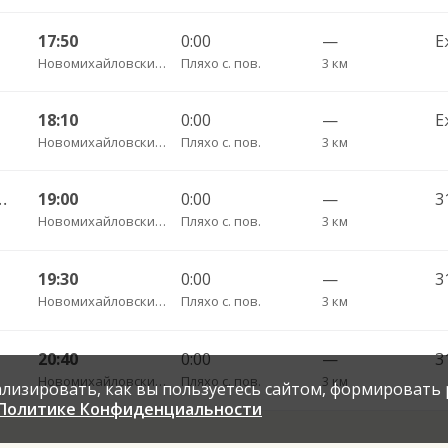
17:50
0:00
—
Е
Новомихайловский пгт АС
Пляхо с. пов.
3 км
18:10
0:00
—
Е
Новомихайловский пгт АС
Пляхо с. пов.
3 км
 Джубга пгт АС 180
19:00
0:00
—
3
Новомихайловский пгт АС
Пляхо с. пов.
3 км
19:30
0:00
—
3
Новомихайловский пгт АС
Пляхо с. пов.
3 км
20:40
0:00
—
3
Новомихайловский пгт АС
Пляхо с. пов.
3 км
нализировать, как вы пользуетесь сайтом, формировать
Политике Конфиденциальности