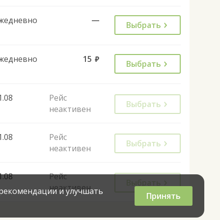
жедневно
—
Выбрать
жедневно
15
руб.
Выбрать
1.08
Рейс
Выбрать
неактивен
1.08
Рейс
Выбрать
неактивен
1.08
Рейс
Выбрать
неактивен
 рекомендации и улучшать
Принять