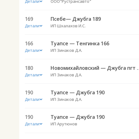
Детали
ООО"Рустрансавто"
169
Псебе— Джубга 189
Детали
ИП Шхалахов И.С.
166
Туапсе — Тенгинка 166
Детали
ИП Зинаков Д.А.
180
Новомихайловский —
Детали
ИП Зинаков Д.А.
190
Туапсе — Джубга 190
Детали
ИП Зинаков Д.А.
190
Туапсе — Джубга 190
Детали
ИП Арутюнов