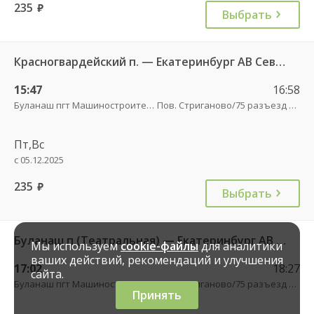
235
руб.
Выбрать
Красногвардейский п. — Екатеринбург АВ Северный 997
15:47
16:58
Буланаш пгт Машиностроителей
Пов. Стриганово/75 разъезд трасса
Пт,Вс
с 05.12.2025
235
руб.
Выбрать
Буланаш п.(Театральная) — Екатеринбург АВ Северный 523
Мы используем
cookie-файлы
для аналитики
ваших действий, рекомендаций и улучшения
17:02
18:27
сайта.
Буланаш пгт Машиностроителей
Пов. Стриганово/75 разъезд трасса
Принять