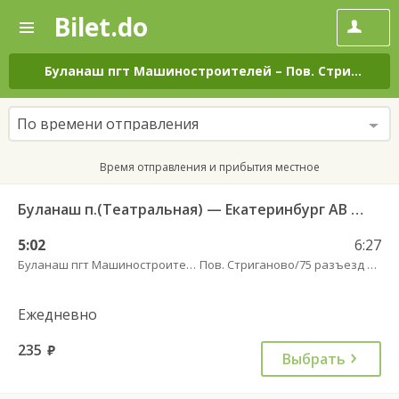
Bilet.do
—
Bilet.do
Поиск
и
покупка
Буланаш пгт Машиностроителей
–
Пов. Стриганово/75 разъезд трасса
билетов
на
автобус
По времени отправления
онлайн
Время отправления и прибытия местное
Буланаш п.(Театральная) — Екатеринбург АВ Северный 523
5:02
6:27
Буланаш пгт Машиностроителей
Пов. Стриганово/75 разъезд трасса
Ежедневно
235
руб.
Выбрать