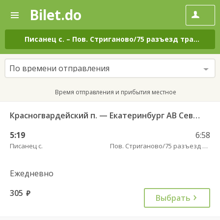
Bilet.do
—
Bilet.do
Поиск
и
покупка
Писанец с.
–
Пов. Стриганово/75 разъезд трасса
на
билетов
на
автобус
По времени отправления
онлайн
Время отправления и прибытия местное
Красногвардейский п. — Екатеринбург АВ Северный 997
5:19
6:58
Писанец с.
Пов. Стриганово/75 разъезд трасса
Ежедневно
305
руб.
Выбрать