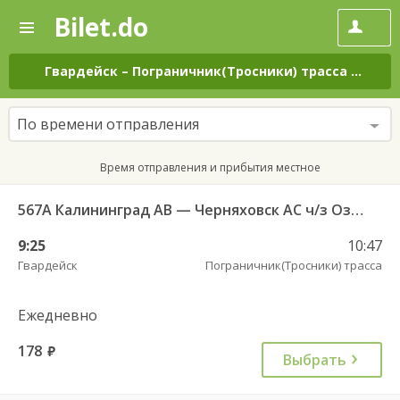
Bilet.do
—
Bilet.do
Поиск
и
покупка
Гвардейск
–
Пограничник(Тросники) трасса
на все
билетов
на
автобус
По времени отправления
онлайн
Время отправления и прибытия местное
567А Калининград АВ — Черняховск АС ч/з Озерки п., Правдинск КДП, Железнодорожный КДП
9:25
10:47
Гвардейск
Пограничник(Тросники) трасса
Ежедневно
178
руб.
Выбрать