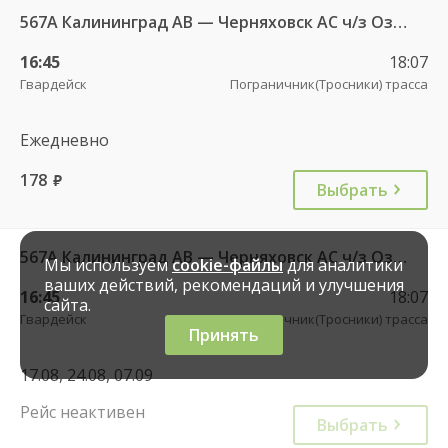
567А Калининград АВ — Черняховск АС ч/з Озерки п., Правдинск КДП, Железнодорожный КДП
16:45
18:07
Гвардейск
Пограничник(Тросники) трасса
Ежедневно
178
руб.
Выбрать
567А Калининград АВ — Черняховск АС ч/з Озерки п., Правдинск КДП, Железнодорожный КДП
Мы используем
cookie-файлы
для аналитики
ваших действий, рекомендаций и улучшения
16:45
18:07
сайта.
Гвардейск
Пограничник(Тросники) трасса
Принять
17.08, 24.08, 07.09
Рейс неактивен
Выбрать