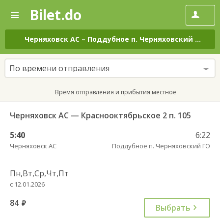
Bilet.do
—
Bilet.do
Поиск
и
покупка
Черняховск АС
–
Поддубное п. Черняховский ГО
на 
билетов
на
автобус
По времени отправления
онлайн
Время отправления и прибытия местное
Черняховск АС — Краснооктябрьское 2 п. 105
5:40
6:22
Черняховск АС
Поддубное п. Черняховский ГО
Пн,Вт,Ср,Чт,Пт
с 12.01.2026
84
руб.
Выбрать