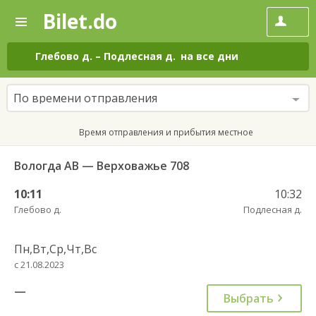
Bilet.do
—
Bilet.do
Поиск
и
покупка
Глебово д.
–
Подлесная д.
на все дни
билетов
на
автобус
По времени отправления
онлайн
Время отправления и прибытия местное
Вологда АВ — Верховажье 708
10:11
10:32
Глебово д.
Подлесная д.
Пн,Вт,Ср,Чт,Вс
с 21.08.2023
—
Выбрать