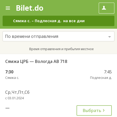
Bilet.do
—
Bilet.do
Поиск
и
покупка
Сямжа с.
–
Подлесная д.
на все дни
билетов
на
автобус
По времени отправления
онлайн
Время отправления и прибытия местное
Сямжа ЦРБ — Вологда АВ 718
7:30
7:45
Сямжа с.
Подлесная д.
Ср,Чт,Пт,Сб
с 03.01.2024
—
Выбрать