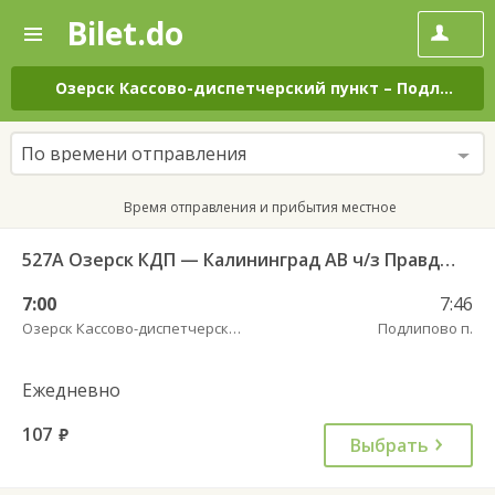
Bilet.do
—
Bilet.do
Поиск
и
покупка
Озерск Кассово-диспетчерский пункт
–
Подлипово п.
билетов
на
автобус
По времени отправления
онлайн
Время отправления и прибытия местное
527А Озерск КДП — Калининград АВ ч/з Правдинск КДП
7:00
7:46
Озерск Кассово-диспетчерский пункт
Подлипово п.
Ежедневно
107
руб.
Выбрать