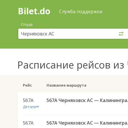
Bilet.do
—
Bilet.do
Поиск
Служба поддержки
и
покупка
Откуда
билетов
на
автобус
онлайн
Расписание рейсов
из 
Рейс
Название маршрута
567А
567А Черняховск А
Детали
567А
567А Черняховск А