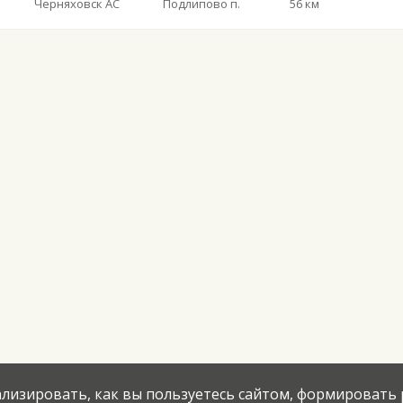
Черняховск АС
Подлипово п.
56 км
нализировать, как вы пользуетесь сайтом, формировать