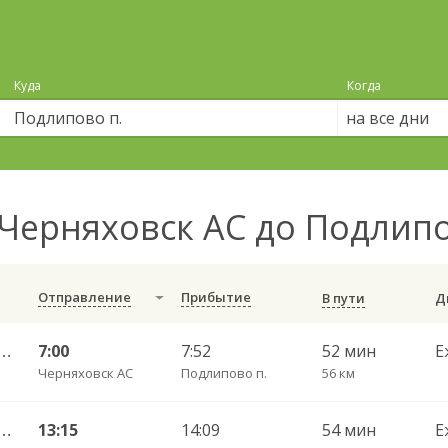
Куда
Когда
на все дни
Черняховск АС до Подлип
Отправление
Прибытие
В пути
С — Калининград АВ ч/з Железнодорожный КДП, Правдинск КДП
7:00
7:52
52 мин
Е
Черняховск АС
Подлипово п.
56 км
С — Калининград АВ ч/з Железнодорожный КДП, Правдинск КДП
13:15
14:09
54 мин
Е