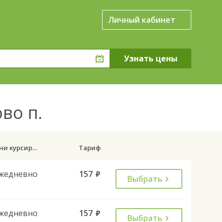
Личный кабинет
ово п.
Дни курсирования
Тариф
жедневно
157
руб.
Выбрать
жедневно
157
руб.
Выбрать