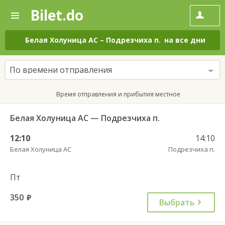
Bilet.do
—
Bilet.do
Поиск
и
покупка
Белая Холуница АС
–
Подрезчиха п.
на все дни
билетов
на
автобус
По времени отправления
онлайн
Время отправления и прибытия местное
Белая Холуница АС — Подрезчиха п.
12:10
14:10
Белая Холуница АС
Подрезчиха п.
Пт
350
руб.
Выбрать