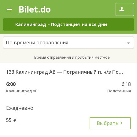
Bilet.do
—
Bilet.do
Поиск
и
покупка
Калининград
–
Подстанция
на все дни
билетов
на
автобус
По времени отправления
онлайн
Время отправления и прибытия местное
133 Калининград АВ — Пограничный п. ч/з Поддубное п.
6:00
6:18
Калининград АВ
Подстанция
Ежедневно
55
руб.
Выбрать