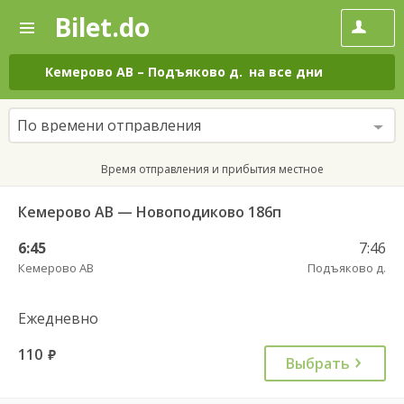
Bilet.do
—
Bilet.do
Поиск
и
покупка
Кемерово АВ
–
Подъяково д.
на все дни
билетов
на
автобус
По времени отправления
онлайн
Время отправления и прибытия местное
Кемерово АВ — Новоподиково 186п
6:45
7:46
Кемерово АВ
Подъяково д.
Ежедневно
110
руб.
Выбрать