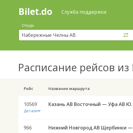
Bilet.do
—
Bilet.do
Поиск
Служба поддержки
и
покупка
Откуда
билетов
на
автобус
онлайн
Расписание рейсов
из 
Рейс
Название маршрута
10569
Казань АВ Восточн
Детали
966
Нижн