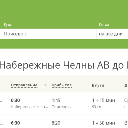
Куда
Когда
на все дни
Набережные Челны АВ до 
Отправление
Прибытие
В пути
ый — Уфа АВ Южный 10569
0:30
1:45
1 ч 15 мин
С
Набережные Челны АВ
Поисево с.
93 км
с 
ий Новгород АВ Щербинки — Уфа АВ Южный 966
6:30
8:20
1 ч 50 мин
В