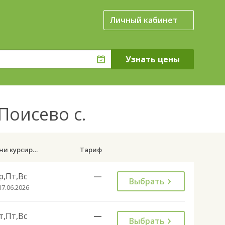
Личный кабинет
Поисево с.
Дни курсирования
Тариф
р,Пт,Вс
—
Выбрать
17.06.2026
т,Пт,Вс
—
Выбрать