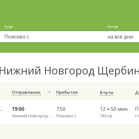
Куда
Когда
на все дни
Нижний Новгород Щербинк
Отправление
Прибытие
В пути
а ч/з Набережные Челны 966
19:00
7:50
12 ч 50 мин
П
Нижний Новгород Щербинки
Поисево с.
743 км
с 