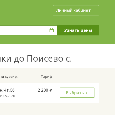
Личный кабинет
и до Поисево с.
Дни курсирования
Тариф
н,Чт,Сб
2 200
руб.
Выбрать
05.05.2026