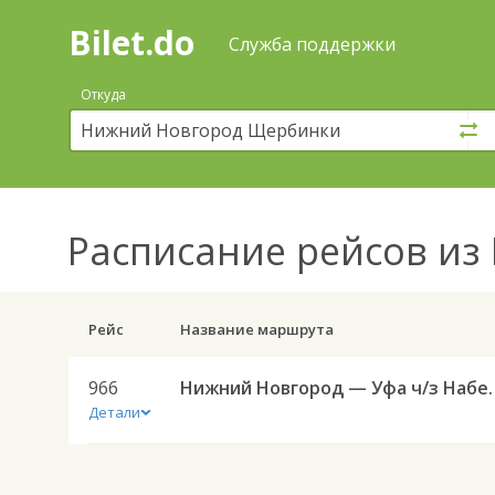
Bilet.do
—
Bilet.do
Поиск
Служба поддержки
и
покупка
Откуда
билетов
на
автобус
онлайн
Расписание рейсов
из 
Рейс
Название маршрута
966
Нижний Новгород — Уф
Детали