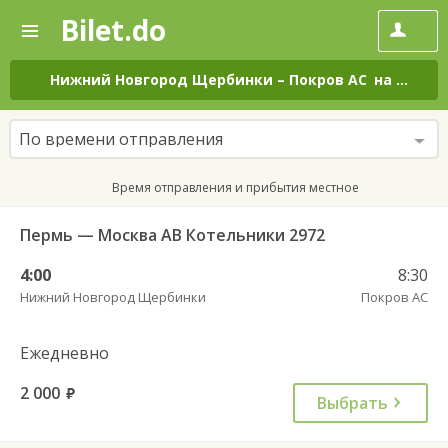
Bilet.do
—
Bilet.do
Поиск
и
покупка
Нижний Новгород Щербинки
–
Покров АС
на все дни
билетов
на
автобус
По времени отправления
онлайн
Время отправления и прибытия местное
Пермь — Москва АВ Котельники 2972
4:00
8:30
Нижний Новгород Щербинки
Покров АС
Ежедневно
2 000
руб.
Выбрать