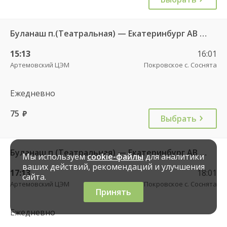
Буланаш п.(Театральная) — Екатеринбург АВ Северный 523
15:13
16:01
Артемовский ЦЭМ
Покровское с. Соснята
Ежедневно
75
руб.
Выбрать
Буланаш п.(Театральная) — Екатеринбург АВ Северный 523
Мы используем
cookie-файлы
для аналитики
ваших действий, рекомендаций и улучшения
17:13
18:01
сайта.
Артемовский ЦЭМ
Покровское с. Соснята
Принять
Ежедневно