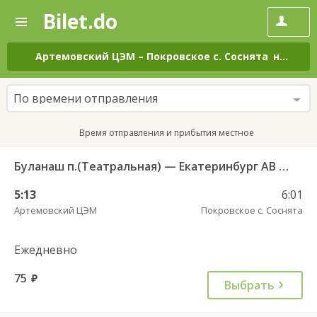
Bilet.do
—
Bilet.do
Поиск
и
покупка
Артемовский ЦЭМ
–
Покровское с. Соснята
на все дни
билетов
на
автобус
По времени отправления
онлайн
Время отправления и прибытия местное
Буланаш п.(Театральная) — Екатеринбург АВ Северный 523
5:13
6:01
Артемовский ЦЭМ
Покровское с. Соснята
Ежедневно
75
руб.
Выбрать