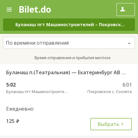
Bilet.do
—
Bilet.do
Поиск
и
покупка
Буланаш пгт Машиностроителей
–
Покровское с. Соснята
билетов
на
автобус
По времени отправления
онлайн
Время отправления и прибытия местное
Буланаш п.(Театральная) — Екатеринбург АВ Северный 523
5:02
6:01
Буланаш пгт Машиностроителей
Покровское с. Соснята
Ежедневно
125
руб.
Выбрать