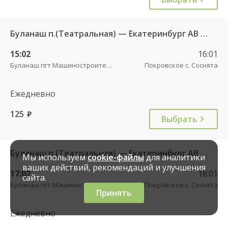
Буланаш п.(Театральная) — Екатеринбург АВ Северный 523
15:02
16:01
Буланаш пгт Машиностроителей
Покровское с. Соснята
Ежедневно
125
руб.
Выбрать
Буланаш п.(Театральная) — Екатеринбург АВ Северный 523
Мы используем
cookie-файлы
для аналитики
ваших действий, рекомендаций и улучшения
17:02
18:01
сайта.
Буланаш пгт Машиностроителей
Покровское с. Соснята
Принять
Ежедневно