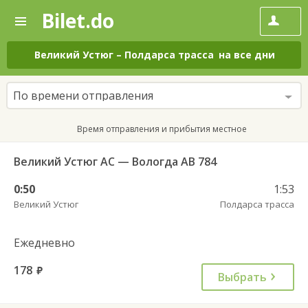
Bilet.do
—
Bilet.do
Поиск
и
покупка
Великий Устюг
–
Полдарса трасса
на все дни
билетов
на
автобус
По времени отправления
онлайн
Время отправления и прибытия местное
Великий Устюг АС — Вологда АВ 784
0:50
1:53
Великий Устюг
Полдарса трасса
Ежедневно
178
руб.
Выбрать