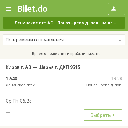
Bilet.do
—
Bilet.do
Поиск
и
покупка
Ленинское пгт АС
–
Поназырево д. пов.
на все дни
билетов
на
автобус
По времени отправления
онлайн
Время отправления и прибытия местное
Киров г. АВ — Шарья г. ДКП 9515
12:40
13:28
Ленинское пгт АС
Поназырево д. пов.
Ср,Пт,Сб,Вс
—
Выбрать