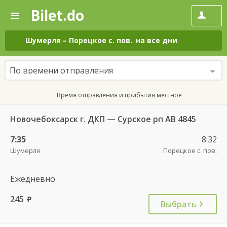
Bilet.do
—
Bilet.do
Поиск
и
покупка
Шумерля
–
Порецкое с. пов.
на все дни
билетов
на
автобус
По времени отправления
онлайн
Время отправления и прибытия местное
Новочебоксарск г. ДКП — Сурское рп АВ 4845
7:35
8:32
Шумерля
Порецкое с. пов.
Ежедневно
245
руб.
Выбрать