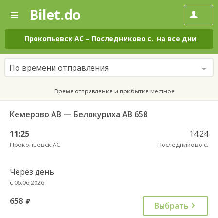
Bilet.do
—
Bilet.do
Поиск
и
покупка
Прокопьевск АС
–
Последниково с.
на все дни
билетов
на
автобус
По времени отправления
онлайн
Время отправления и прибытия местное
Кемерово АВ — Белокуриха АВ 658
11:25
14:24
Прокопьевск АС
Последниково с.
Через день
с 06.06.2026
658
руб.
Выбрать